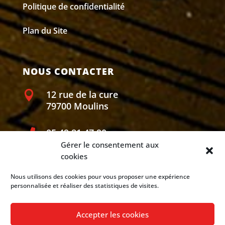
Politique de confidentialité
Plan du Site
NOUS CONTACTER
12 rue de la cure

79700 Moulins
05 49 81 47 90‬

Gérer le consentement aux
cookies
menuiserie.marquis@orange.fr

Nous utilisons des cookies pour vous proposer une expérience
personnalisée et réaliser des statistiques de visites.
Du Lundi au Vendredi de 8h à 18h

Accepter les cookies