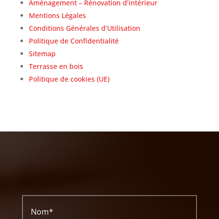
Aménagement – Rénovation d’intérieur
Mentions Légales
Conditions Générales d’Utilisation
Politique de Confidentialité
Sitemap
Terrasse en bois
Politique de cookies (UE)