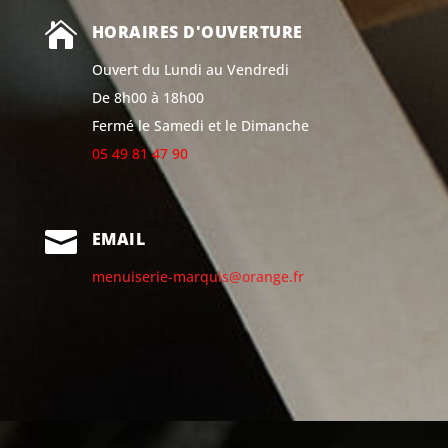

HORAIRES D'OUVERTURE
Ouvert du Lundi au Vendredi
De 8h00 à 18h00
Fermé le Samedi
et le Dimanche
05 49 81 47 90

EMAIL
menuiserie-marquis@orange.fr